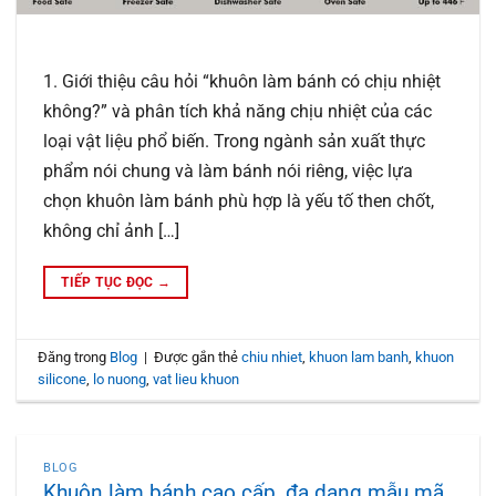
1. Giới thiệu câu hỏi “khuôn làm bánh có chịu nhiệt
không?” và phân tích khả năng chịu nhiệt của các
loại vật liệu phổ biến. Trong ngành sản xuất thực
phẩm nói chung và làm bánh nói riêng, việc lựa
chọn khuôn làm bánh phù hợp là yếu tố then chốt,
không chỉ ảnh […]
TIẾP TỤC ĐỌC
→
Đăng trong
Blog
|
Được gắn thẻ
chiu nhiet
,
khuon lam banh
,
khuon
silicone
,
lo nuong
,
vat lieu khuon
BLOG
Khuôn làm bánh cao cấp, đa dạng mẫu mã,