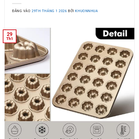
ĐĂNG VÀO
29TH THÁNG 1 2026
BỞI
KHUONNHUA
29
Th1