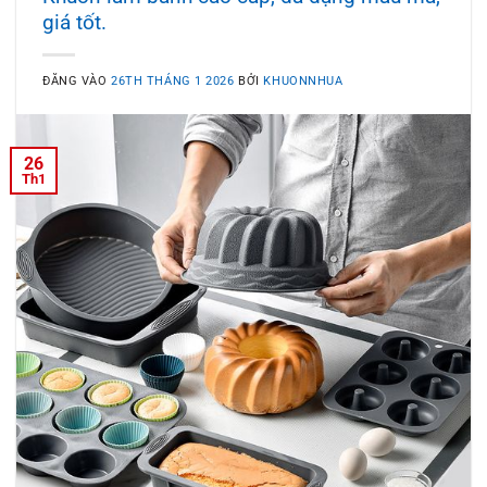
giá tốt.
ĐĂNG VÀO
26TH THÁNG 1 2026
BỞI
KHUONNHUA
26
Th1