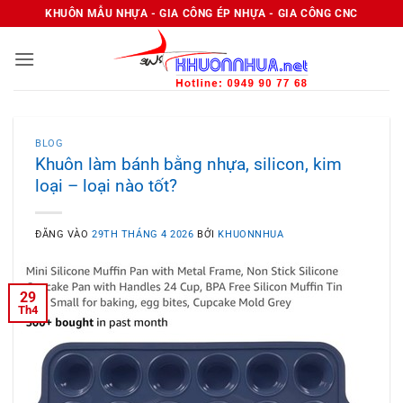
Bỏ
KHUÔN MẪU NHỰA - GIA CÔNG ÉP NHỰA - GIA CÔNG CNC
qua
nội
dung
BLOG
Khuôn làm bánh bằng nhựa, silicon, kim
loại – loại nào tốt?
ĐĂNG VÀO
29TH THÁNG 4 2026
BỞI
KHUONNHUA
29
Th4