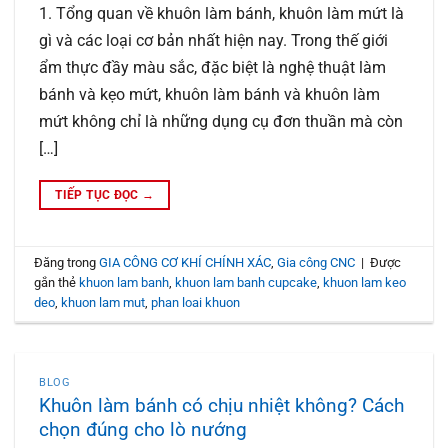
1. Tổng quan về khuôn làm bánh, khuôn làm mứt là
gì và các loại cơ bản nhất hiện nay. Trong thế giới
ẩm thực đầy màu sắc, đặc biệt là nghệ thuật làm
bánh và kẹo mứt, khuôn làm bánh và khuôn làm
mứt không chỉ là những dụng cụ đơn thuần mà còn
[…]
TIẾP TỤC ĐỌC
→
Đăng trong
GIA CÔNG CƠ KHÍ CHÍNH XÁC
,
Gia công CNC
|
Được
gắn thẻ
khuon lam banh
,
khuon lam banh cupcake
,
khuon lam keo
deo
,
khuon lam mut
,
phan loai khuon
BLOG
Khuôn làm bánh có chịu nhiệt không? Cách
chọn đúng cho lò nướng