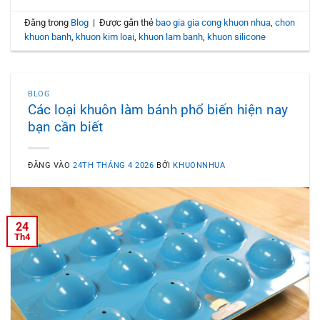
Đăng trong
Blog
|
Được gắn thẻ
bao gia gia cong khuon nhua
,
chon
khuon banh
,
khuon kim loai
,
khuon lam banh
,
khuon silicone
BLOG
Các loại khuôn làm bánh phổ biến hiện nay
bạn cần biết
ĐĂNG VÀO
24TH THÁNG 4 2026
BỞI
KHUONNHUA
24
Th4