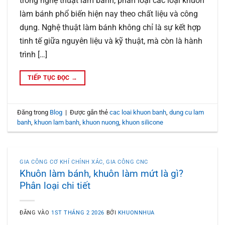
trong nghệ thuật làm bánh, phân loại các loại khuôn
làm bánh phổ biến hiện nay theo chất liệu và công
dụng. Nghệ thuật làm bánh không chỉ là sự kết hợp
tinh tế giữa nguyên liệu và kỹ thuật, mà còn là hành
trình […]
TIẾP TỤC ĐỌC
→
Đăng trong
Blog
|
Được gắn thẻ
cac loai khuon banh
,
dung cu lam
banh
,
khuon lam banh
,
khuon nuong
,
khuon silicone
GIA CÔNG CƠ KHÍ CHÍNH XÁC
,
GIA CÔNG CNC
Khuôn làm bánh, khuôn làm mứt là gì?
Phân loại chi tiết
ĐĂNG VÀO
1ST THÁNG 2 2026
BỞI
KHUONNHUA