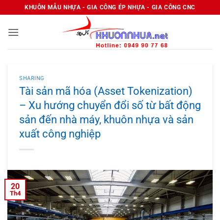
Bỏ
KHUÔN MẪU NHỰA - GIA CÔNG ÉP NHỰA - GIA CÔNG CNC
qua
nội
dung
SHARING
Tài sản mã hóa (Asset Tokenization)
– Xu hướng chuyển đổi số từ bất động
sản đến nhà máy, khuôn nhựa và sản
xuất công nghiệp
20
Th4