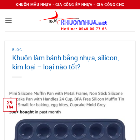
Bỏ
KHUÔN MẪU NHỰA - GIA CÔNG ÉP NHỰA - GIA CÔNG CNC
qua
nội
dung
BLOG
Khuôn làm bánh bằng nhựa, silicon,
kim loại – loại nào tốt?
29
Th4