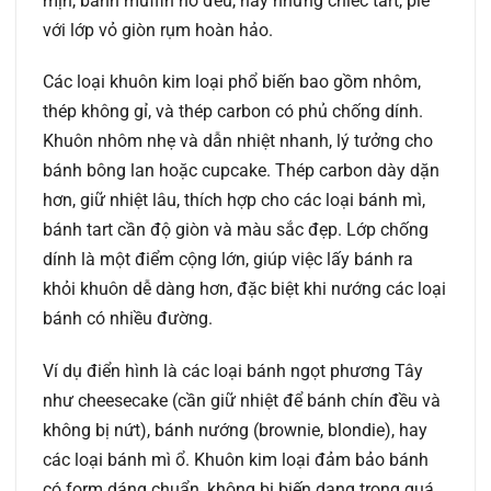
mịn, bánh muffin nở đều, hay những chiếc tart, pie
với lớp vỏ giòn rụm hoàn hảo.
Các loại khuôn kim loại phổ biến bao gồm nhôm,
thép không gỉ, và thép carbon có phủ chống dính.
Khuôn nhôm nhẹ và dẫn nhiệt nhanh, lý tưởng cho
bánh bông lan hoặc cupcake. Thép carbon dày dặn
hơn, giữ nhiệt lâu, thích hợp cho các loại bánh mì,
bánh tart cần độ giòn và màu sắc đẹp. Lớp chống
dính là một điểm cộng lớn, giúp việc lấy bánh ra
khỏi khuôn dễ dàng hơn, đặc biệt khi nướng các loại
bánh có nhiều đường.
Ví dụ điển hình là các loại bánh ngọt phương Tây
như cheesecake (cần giữ nhiệt để bánh chín đều và
không bị nứt), bánh nướng (brownie, blondie), hay
các loại bánh mì ổ. Khuôn kim loại đảm bảo bánh
có form dáng chuẩn, không bị biến dạng trong quá