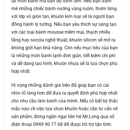
lại món bánh mà bạn dự định làm. Nếu bạn đam
mê những chiếc bánh nướng vàng ruộm, thơm lừng
với lớp vỏ giòn tan, khuôn kim loại sẽ là người bạn
đồng hành lý tưởng. Nếu bạn yêu thích sự sáng tạo
với các loại bánh mousse mềm mại, thạch nhiều
tầng hay socola nghệ thuật, khuôn silicon sẽ mở ra
không giới hạn khả năng. Còn nếu mục tiêu của bạn
là những món bánh lạnh đơn giản, tiết kiệm chi phí
và dễ dàng tạo hình, khuôn nhựa sẽ là lựa chọn phù
hợp nhất.
Hi vọng những đánh giá trên đã giúp bạn có cái
nhìn rõ ràng hơn để đưa ra quyết định phù hợp nhất
cho nhu cầu làm bánh của mình. Nếu có bất kỳ thắc
mắc nào về việc lựa chọn khuôn hoặc cần tư vấn về
sản phẩm, đừng ngần ngại liên hệ Mr.Long qua số
điện thoại 0949 90 77 68 để được hỗ trợ tận tình.