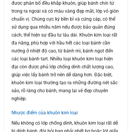
được phân bổ đều khắp khuôn, giúp bánh chín từ
trong ra ngoài và có màu vàng đẹp mắt, lớp vỏ giòn
chuẩn vị. Chúng cực kỳ bền bỉ và cứng cáp, có thể
sử dụng qua nhiều năm nếu được bảo quản đúng
cách, thể hiện sự đầu tư lâu dài. Khuôn kim loại rất
đa năng, phù hợp với hầu hết các loại bánh cần
nướng ở nhiệt độ cao, từ bánh mì, bánh ngọt đến
các loại bánh tart. Nhiều loại khuôn kim loại hiện
đại còn được phủ lớp chống dính chất lượng cao,
giúp việc lấy bánh trở nên dễ dàng hơn. Đặc biệt,
khuôn kim loại thường tạo ra những đường nét sắc
sảo, rõ ràng cho bánh, mang lại vẻ đẹp chuyên
nghiệp.
Nhược điểm của khuôn kim loại
Nếu không có lớp chống dính, khuôn kim loại rất dễ
bị dính bánh, đòi hỏi bạn phải phết bơ hoặc lót giấy