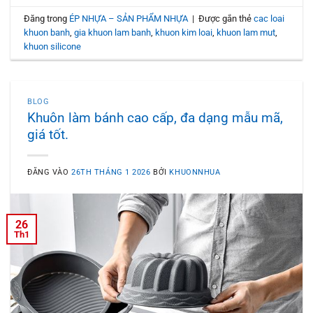
Đăng trong
ÉP NHỰA – SẢN PHẨM NHỰA
|
Được gắn thẻ
cac loai
khuon banh
,
gia khuon lam banh
,
khuon kim loai
,
khuon lam mut
,
khuon silicone
BLOG
Khuôn làm bánh cao cấp, đa dạng mẫu mã,
giá tốt.
ĐĂNG VÀO
26TH THÁNG 1 2026
BỞI
KHUONNHUA
26
Th1