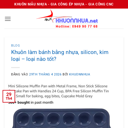
Bỏ
KHUÔN MẪU NHỰA - GIA CÔNG ÉP NHỰA - GIA CÔNG CNC
qua
nội
dung
BLOG
Khuôn làm bánh bằng nhựa, silicon, kim
loại – loại nào tốt?
ĐĂNG VÀO
29TH THÁNG 4 2026
BỞI
KHUONNHUA
29
Th4