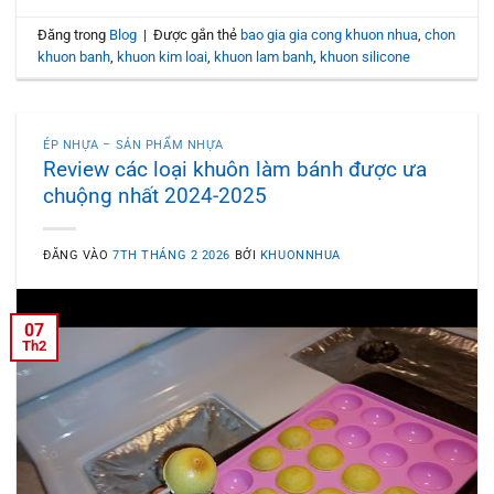
Đăng trong
Blog
|
Được gắn thẻ
bao gia gia cong khuon nhua
,
chon
khuon banh
,
khuon kim loai
,
khuon lam banh
,
khuon silicone
ÉP NHỰA – SẢN PHẨM NHỰA
Review các loại khuôn làm bánh được ưa
chuộng nhất 2024-2025
ĐĂNG VÀO
7TH THÁNG 2 2026
BỞI
KHUONNHUA
07
Th2