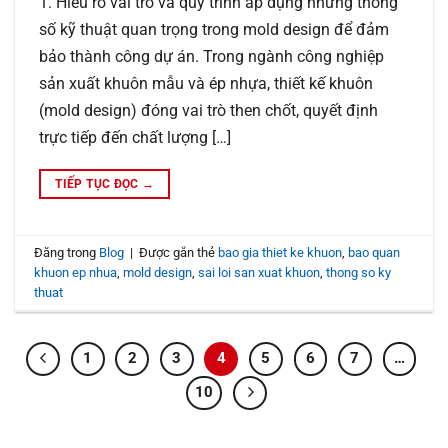
1. Hiểu rõ vai trò và quy trình áp dụng những thông
số kỹ thuật quan trọng trong mold design để đảm
bảo thành công dự án. Trong ngành công nghiệp
sản xuất khuôn mẫu và ép nhựa, thiết kế khuôn
(mold design) đóng vai trò then chốt, quyết định
trực tiếp đến chất lượng […]
TIẾP TỤC ĐỌC
→
Đăng trong
Blog
|
Được gắn thẻ
bao gia thiet ke khuon
,
bao quan
khuon ep nhua
,
mold design
,
sai loi san xuat khuon
,
thong so ky
thuat
1
2
3
4
5
6
7
…
10