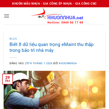
Bỏ
KHUÔN MẪU NHỰA - GIA CÔNG ÉP NHỰA - GIA CÔNG CNC
qua
nội
dung
BLOG
Biết 8 dữ liệu quan trọng eMaint thu thập
trong bảo trì nhà máy
ĐĂNG VÀO
29TH THÁNG 1 2026
BỞI
KHUONNHUA
29
Th1