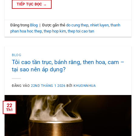
TIẾP TỤC ĐỌC
→
Đăng trong
Blog
|
Được gắn thẻ
do cung thep
,
nhiet luyen
,
thanh
phan hoa hoc thep
,
thep hop kim
,
thep toi cao tan
BLOG
Tôi cao tần trục, bánh răng, then hoa, cam –
tại sao nên áp dụng?
ĐĂNG VÀO
22ND THÁNG 1 2026
BỞI
KHUONNHUA
22
Th1