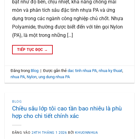
bật như độ bền, chịu nhiệt, khả năng chống mài
mòn và phân tích sâu đặc tính nhựa PA và ứng
dụng trong các ngành công nghiệp chủ chốt. Nhựa
Polyamide, thường được biết đến với tên gọi Nylon
(PA), là một trong những […]
TIẾP TỤC ĐỌC
→
Đăng trong
Blog
|
Được gắn thẻ
dac tinh nhua PA
,
nhua ky thuat
,
nhua PA
,
Nylon
,
ung dung nhua PA
BLOG
Chiều sâu lớp tôi cao tần bao nhiêu là phù
hợp cho chi tiết chính xác
ĐĂNG VÀO
24TH THÁNG 1 2026
BỞI
KHUONNHUA