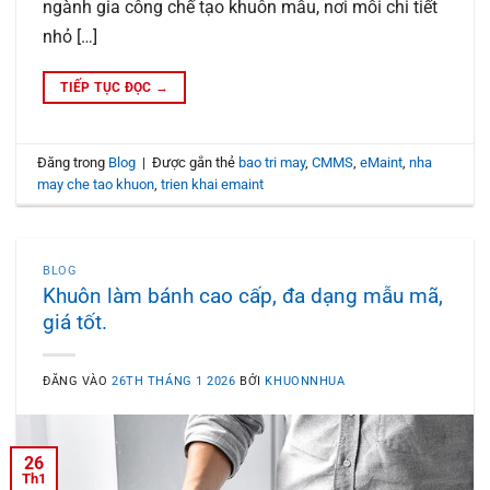
ngành gia công chế tạo khuôn mẫu, nơi mỗi chi tiết
nhỏ […]
TIẾP TỤC ĐỌC
→
Đăng trong
Blog
|
Được gắn thẻ
bao tri may
,
CMMS
,
eMaint
,
nha
may che tao khuon
,
trien khai emaint
BLOG
Khuôn làm bánh cao cấp, đa dạng mẫu mã,
giá tốt.
ĐĂNG VÀO
26TH THÁNG 1 2026
BỞI
KHUONNHUA
26
Th1