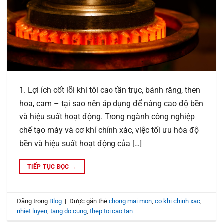
1. Lợi ích cốt lõi khi tôi cao tần trục, bánh răng, then
hoa, cam – tại sao nên áp dụng để nâng cao độ bền
và hiệu suất hoạt động. Trong ngành công nghiệp
chế tạo máy và cơ khí chính xác, việc tối ưu hóa độ
bền và hiệu suất hoạt động của […]
TIẾP TỤC ĐỌC
→
Đăng trong
Blog
|
Được gắn thẻ
chong mai mon
,
co khi chinh xac
,
nhiet luyen
,
tang do cung
,
thep toi cao tan