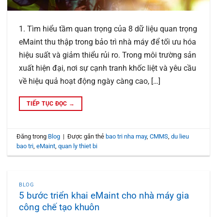
1. Tìm hiểu tầm quan trọng của 8 dữ liệu quan trọng
eMaint thu thập trong bảo trì nhà máy để tối ưu hóa
hiệu suất và giảm thiểu rủi ro. Trong môi trường sản
xuất hiện đại, nơi sự cạnh tranh khốc liệt và yêu cầu
về hiệu quả hoạt động ngày càng cao, […]
TIẾP TỤC ĐỌC
→
Đăng trong
Blog
|
Được gắn thẻ
bao tri nha may
,
CMMS
,
du lieu
bao tri
,
eMaint
,
quan ly thiet bi
BLOG
5 bước triển khai eMaint cho nhà máy gia
công chế tạo khuôn