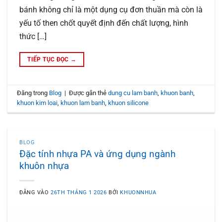
bánh không chỉ là một dụng cụ đơn thuần mà còn là
yếu tố then chốt quyết định đến chất lượng, hình
thức […]
TIẾP TỤC ĐỌC
→
Đăng trong
Blog
|
Được gắn thẻ
dung cu lam banh
,
khuon banh
,
khuon kim loai
,
khuon lam banh
,
khuon silicone
BLOG
Đặc tính nhựa PA và ứng dụng ngành
khuôn nhựa
ĐĂNG VÀO
26TH THÁNG 1 2026
BỞI
KHUONNHUA