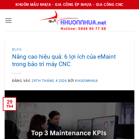
Bỏ
KHUÔN MẪU NHỰA - GIA CÔNG ÉP NHỰA - GIA CÔNG CNC
qua
nội
dung
BLOG
Nâng cao hiệu quả: 6 lợi ích của eMaint
trong bảo trì máy CNC
ĐĂNG VÀO
29TH THÁNG 4 2026
BỞI
KHUONNHUA
29
Th4