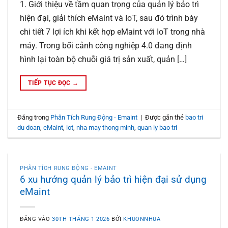
1. Giới thiệu về tầm quan trọng của quản lý bảo trì
hiện đại, giải thích eMaint và IoT, sau đó trình bày
chi tiết 7 lợi ích khi kết hợp eMaint với IoT trong nhà
máy. Trong bối cảnh công nghiệp 4.0 đang định
hình lại toàn bộ chuỗi giá trị sản xuất, quản […]
TIẾP TỤC ĐỌC
→
Đăng trong
Phân Tích Rung Động - Emaint
|
Được gắn thẻ
bao tri
du doan
,
eMaint
,
iot
,
nha may thong minh
,
quan ly bao tri
PHÂN TÍCH RUNG ĐỘNG - EMAINT
6 xu hướng quản lý bảo trì hiện đại sử dụng
eMaint
ĐĂNG VÀO
30TH THÁNG 1 2026
BỞI
KHUONNHUA