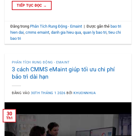
TIẾP TỤC ĐỌC
→
Đăng trong
Phân Tích Rung Động - Emaint
|
Được gắn thẻ
bao tri
hien dai
,
cmms emaint
,
danh gia hieu qua
,
quan ly bao tri
,
tieu chi
bao tri
PHÂN TÍCH RUNG ĐỘNG - EMAINT
3 cách CMMS eMaint giúp tối ưu chi phí
bảo trì dài hạn
ĐĂNG VÀO
30TH THÁNG 1 2026
BỞI
KHUONNHUA
30
Th1