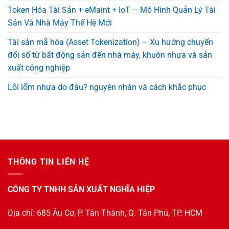
Token Hóa Tài Sản + eMaint + IoT – Mô Hình Quản Lý Tài
Sản Và Nhà Máy Thế Hệ Mới
Tài sản mã hóa (Asset Tokenization) – Xu hướng chuyển
đổi số từ bất động sản đến nhà máy, khuôn nhựa và sản
xuất công nghiệp
Lỗi lõm nhựa do đâu? nguyên nhân và cách khắc phục
THÔNG TIN LIÊN HỆ
CÔNG TY TNHH SẢN XUẤT NGHĨA HIỆP
Địa chỉ: 685 Âu Cơ, P. Tân Thành, Q. Tân Phú, TP. HCM