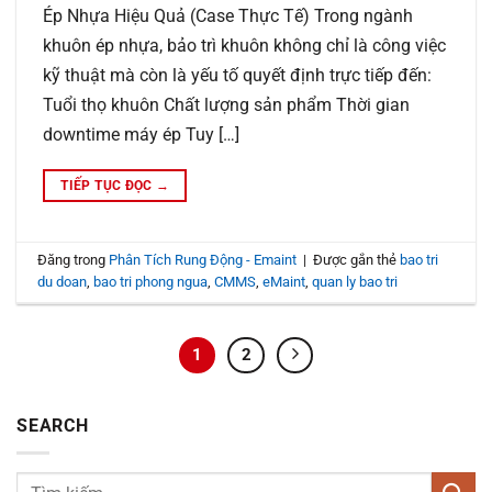
Ép Nhựa Hiệu Quả (Case Thực Tế) Trong ngành
khuôn ép nhựa, bảo trì khuôn không chỉ là công việc
kỹ thuật mà còn là yếu tố quyết định trực tiếp đến:
Tuổi thọ khuôn Chất lượng sản phẩm Thời gian
downtime máy ép Tuy […]
TIẾP TỤC ĐỌC
→
Đăng trong
Phân Tích Rung Động - Emaint
|
Được gắn thẻ
bao tri
du doan
,
bao tri phong ngua
,
CMMS
,
eMaint
,
quan ly bao tri
1
2
SEARCH