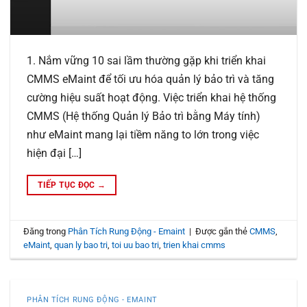
1. Nắm vững 10 sai lầm thường gặp khi triển khai
CMMS eMaint để tối ưu hóa quản lý bảo trì và tăng
cường hiệu suất hoạt động. Việc triển khai hệ thống
CMMS (Hệ thống Quản lý Bảo trì bằng Máy tính)
như eMaint mang lại tiềm năng to lớn trong việc
hiện đại […]
TIẾP TỤC ĐỌC
→
Đăng trong
Phân Tích Rung Động - Emaint
|
Được gắn thẻ
CMMS
,
eMaint
,
quan ly bao tri
,
toi uu bao tri
,
trien khai cmms
PHÂN TÍCH RUNG ĐỘNG - EMAINT