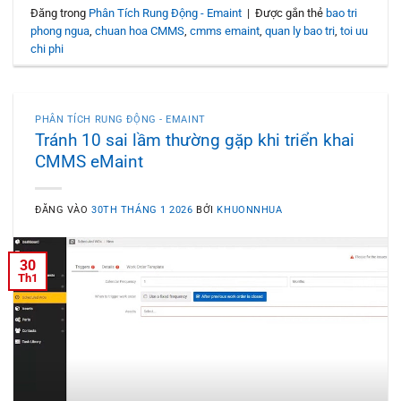
Đăng trong
Phân Tích Rung Động - Emaint
|
Được gắn thẻ
bao tri
phong ngua
,
chuan hoa CMMS
,
cmms emaint
,
quan ly bao tri
,
toi uu
chi phi
PHÂN TÍCH RUNG ĐỘNG - EMAINT
Tránh 10 sai lầm thường gặp khi triển khai
CMMS eMaint
ĐĂNG VÀO
30TH THÁNG 1 2026
BỞI
KHUONNHUA
30
Th1