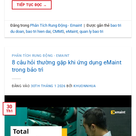
TIẾP TỤC ĐỌC
→
Đăng trong
Phân Tích Rung Động - Emaint
|
Được gắn thẻ
bao tri
du doan
,
bao tri hien dai
,
CMMS
,
eMaint
,
quan ly bao tri
PHÂN TÍCH RUNG ĐỘNG - EMAINT
8 câu hỏi thường gặp khi ứng dụng eMaint
trong bảo trì
ĐĂNG VÀO
30TH THÁNG 1 2026
BỞI
KHUONNHUA
30
Th1