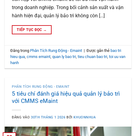
trong doanh nghiệp. Trong bối cảnh sản xuất và vận
hành hiện đại, quản lý bảo trì không còn […]
TIẾP TỤC ĐỌC
→
Đăng trong
Phân Tích Rung Động - Emaint
|
Được gắn thẻ
bao tri
hieu qua
,
cmms emaint
,
quan ly bao tri
,
tieu chuan bao tri
,
toi uu van
hanh
PHÂN TÍCH RUNG ĐỘNG - EMAINT
5 tiêu chí đánh giá hiệu quả quản lý bảo trì
với CMMS eMaint
ĐĂNG VÀO
30TH THÁNG 1 2026
BỞI
KHUONNHUA