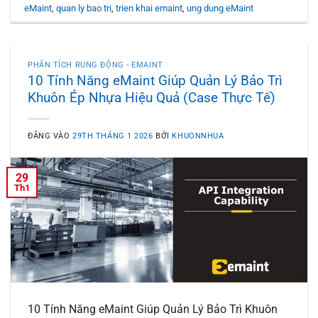
eMaint
,
quan ly bao tri
,
trien khai emaint
,
ung dung eMaint
PHÂN TÍCH RUNG ĐỘNG - EMAINT
10 Tính Năng eMaint Giúp Quản Lý Bảo Trì
Khuôn Ép Nhựa Hiệu Quả (Case Thực Tế)
ĐĂNG VÀO
29TH THÁNG 1 2026
BỞI
KHUONNHUA
29
Th1
10 Tính Năng eMaint Giúp Quản Lý Bảo Trì Khuôn