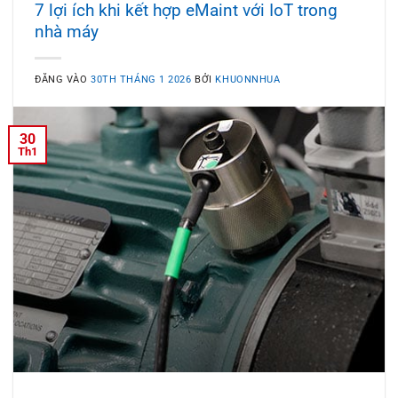
7 lợi ích khi kết hợp eMaint với IoT trong
nhà máy
ĐĂNG VÀO
30TH THÁNG 1 2026
BỞI
KHUONNHUA
30
Th1