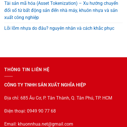
Tài sản mã hóa (Asset Tokenization) – Xu hướng chuyển
đổi số từ bất động sản đến nhà máy, khuôn nhựa và sản
xuất công nghiệp
Lỗi lõm nhựa do đâu? nguyên nhân và cách khắc phục
THÔNG TIN LIÊN HỆ
CÔNG TY TNHH SẢN XUẤT NGHĨA HIỆP
Địa chỉ: 685 Âu Cơ, P. Tân Thành, Q. Tân Phú, TP. HCM
Điện thoại: 0949 90 77 68
Email:
khuonnhua.net@gmail.com