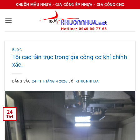
Bỏ
KHUÔN MẪU NHỰA - GIA CÔNG ÉP NHỰA - GIA CÔNG CNC
qua
nội
dung
BLOG
Tôi cao tần trục trong gia công cơ khí chính
xác.
ĐĂNG VÀO
24TH THÁNG 4 2026
BỞI
KHUONNHUA
24
Th4