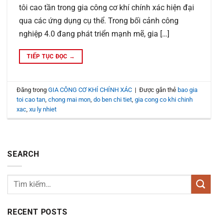
tôi cao tần trong gia công cơ khí chính xác hiện đại
qua các ứng dụng cụ thể. Trong bối cảnh công
nghiệp 4.0 đang phát triển mạnh mẽ, gia […]
TIẾP TỤC ĐỌC
→
Đăng trong
GIA CÔNG CƠ KHÍ CHÍNH XÁC
|
Được gắn thẻ
bao gia
toi cao tan
,
chong mai mon
,
do ben chi tiet
,
gia cong co khi chinh
xac
,
xu ly nhiet
SEARCH
RECENT POSTS