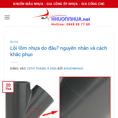
Bỏ
KHUÔN MẪU NHỰA - GIA CÔNG ÉP NHỰA - GIA CÔNG CNC
qua
nội
dung
BLOG
Lỗi lõm nhựa do đâu? nguyên nhân và cách
khắc phục
ĐĂNG VÀO
20TH THÁNG 4 2026
BỞI
KHUONNHUA
20
Th4