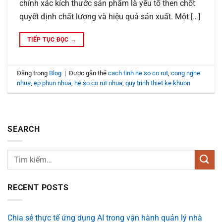
chính xác kích thước sản phẩm là yếu tố then chốt
quyết định chất lượng và hiệu quả sản xuất. Một […]
TIẾP TỤC ĐỌC
→
Đăng trong
Blog
|
Được gắn thẻ
cach tinh he so co rut
,
cong nghe
nhua
,
ep phun nhua
,
he so co rut nhua
,
quy trinh thiet ke khuon
SEARCH
RECENT POSTS
Chia sẻ thực tế ứng dụng AI trong vận hành quản lý nhà