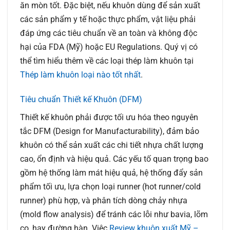
ăn mòn tốt. Đặc biệt, nếu khuôn dùng để sản xuất
các sản phẩm y tế hoặc thực phẩm, vật liệu phải
đáp ứng các tiêu chuẩn về an toàn và không độc
hại của FDA (Mỹ) hoặc EU Regulations. Quý vị có
thể tìm hiểu thêm về các loại thép làm khuôn tại
Thép làm khuôn loại nào tốt nhất
.
Tiêu chuẩn Thiết kế Khuôn (DFM)
Thiết kế khuôn phải được tối ưu hóa theo nguyên
tắc DFM (Design for Manufacturability), đảm bảo
khuôn có thể sản xuất các chi tiết nhựa chất lượng
cao, ổn định và hiệu quả. Các yếu tố quan trọng bao
gồm hệ thống làm mát hiệu quả, hệ thống đẩy sản
phẩm tối ưu, lựa chọn loại runner (hot runner/cold
runner) phù hợp, và phân tích dòng chảy nhựa
(mold flow analysis) để tránh các lỗi như bavia, lõm
co, hay đường hàn. Việc
Review khuôn xuất Mỹ –