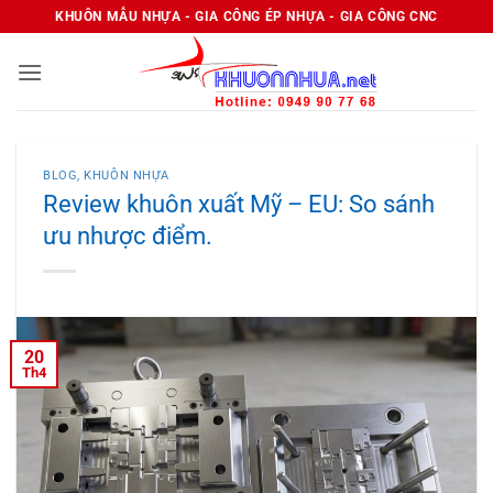
Bỏ
KHUÔN MẪU NHỰA - GIA CÔNG ÉP NHỰA - GIA CÔNG CNC
qua
nội
dung
BLOG
,
KHUÔN NHỰA
Review khuôn xuất Mỹ – EU: So sánh
ưu nhược điểm.
20
Th4