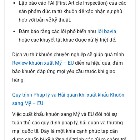
Lập báo cáo FAI (First Article Inspection) của các
sản phẩm đúc ra từ khuôn để xác nhận sự phù
hợp với bản vẽ kỹ thuật.
Đảm bảo rằng các lỗi phổ biến như
lỗi bavia
hoặc các khuyết tật khác được xử lý triệt để.
Dịch vụ thử khuôn chuyên nghiệp sẽ giúp quá trình
Review khuôn xuất Mỹ – EU
diễn ra hiệu quả, đảm
bảo khuôn đáp ứng mọi yêu cầu trước khi giao
hàng.
Quy trình Pháp lý và Hải quan khi xuất khẩu Khuôn
sang Mỹ – EU
Việc xuất khẩu khuôn sang Mỹ và EU đòi hỏi sự
tuân thủ các quy định pháp lý, hải quan và thương
mại quốc tế. Đây là một khía cạnh phức tạp cần
được chuẩn bị kỹ lưỡng để tránh các rủi ro chậm trễ