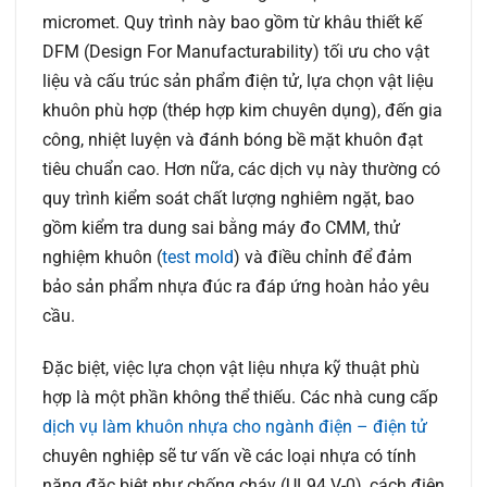
micromet. Quy trình này bao gồm từ khâu thiết kế
DFM (Design For Manufacturability) tối ưu cho vật
liệu và cấu trúc sản phẩm điện tử, lựa chọn vật liệu
khuôn phù hợp (thép hợp kim chuyên dụng), đến gia
công, nhiệt luyện và đánh bóng bề mặt khuôn đạt
tiêu chuẩn cao. Hơn nữa, các dịch vụ này thường có
quy trình kiểm soát chất lượng nghiêm ngặt, bao
gồm kiểm tra dung sai bằng máy đo CMM, thử
nghiệm khuôn (
test mold
) và điều chỉnh để đảm
bảo sản phẩm nhựa đúc ra đáp ứng hoàn hảo yêu
cầu.
Đặc biệt, việc lựa chọn vật liệu nhựa kỹ thuật phù
hợp là một phần không thể thiếu. Các nhà cung cấp
dịch vụ làm khuôn nhựa cho ngành điện – điện tử
chuyên nghiệp sẽ tư vấn về các loại nhựa có tính
năng đặc biệt như chống cháy (UL94 V-0), cách điện