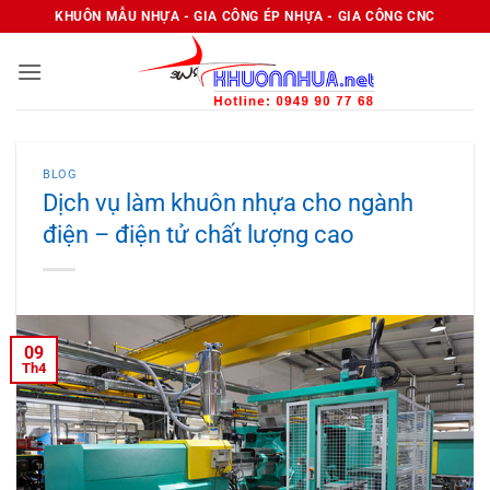
Bỏ
KHUÔN MẪU NHỰA - GIA CÔNG ÉP NHỰA - GIA CÔNG CNC
qua
nội
dung
BLOG
Dịch vụ làm khuôn nhựa cho ngành
điện – điện tử chất lượng cao
09
Th4