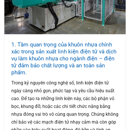
1. Tầm quan trọng của khuôn nhựa chính
xác trong sản xuất linh kiện điện tử và
dịch
vụ làm khuôn nhựa cho ngành điện – điện
tử
đảm bảo chất lượng và an toàn sản
phẩm.
Trong kỷ nguyên công nghệ số, linh kiện điện tử
ngày càng nhỏ gọn, phức tạp và yêu cầu hiệu suất
cao. Để tạo ra những linh kiện này, các bộ phận vỏ
bọc, khung đỡ, hoặc các chi tiết chức năng bằng
nhựa đóng vai trò vô cùng quan trọng. Chúng không
chỉ bảo vệ các mạch điện tử nhạy cảm mà còn góp
phần vào hiệu suất hoạt động, độ bền và tính an