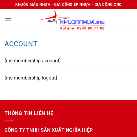
Bỏ
KHUÔN MẪU NHỰA - GIA CÔNG ÉP NHỰA - GIA CÔNG CNC
qua
nội
dung
ACCOUNT
[ms-membership-account]
[ms-membership-logout]
THÔNG TIN LIÊN HỆ
CÔNG TY TNHH SẢN XUẤT NGHĨA HIỆP