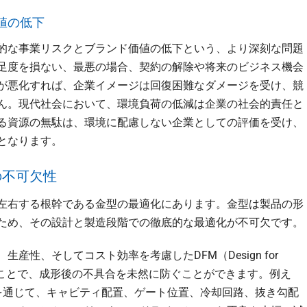
値の低下
的な事業リスクとブランド価値の低下という、より深刻な問題
足度を損ない、最悪の場合、契約の解除や将来のビジネス機会
が悪化すれば、企業イメージは回復困難なダメージを受け、競
ん。現代社会において、環境負荷の低減は企業の社会的責任と
る資源の無駄は、環境に配慮しない企業としての評価を受け、
となります。
の不可欠性
左右する根幹である金型の最適化にあります。金型は製品の形
ため、その設計と製造段階での徹底的な最適化が不可欠です。
産性、そしてコスト効率を考慮したDFM（Design for
則を適用することで、成形後の不具合を未然に防ぐことができます。例え
を通じて、キャビティ配置、ゲート位置、冷却回路、抜き勾配