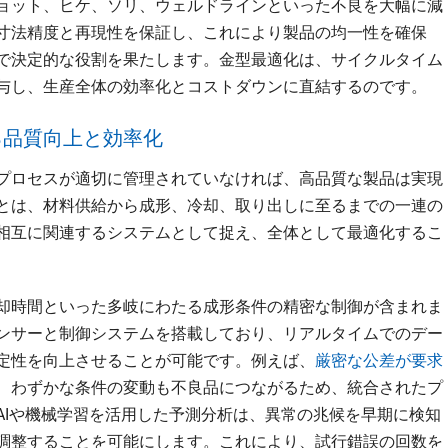
ョット、ヒケ、ソリ、ウェルドラインといった不良を大幅に減
寸法精度と再現性を保証し、これにより製品の均一性を確保
で決定的な役割を果たします。金型最適化は、サイクルタイム
与し、生産全体の効率化とコストダウンに直結するのです。
る品質向上と効率化
プロセスが適切に管理されていなければ、高品質な製品は実現
とは、材料供給から成形、冷却、取り出しに至るまでの一連の
相互に関連するシステムとして捉え、全体として最適化するこ
却時間といった多岐にわたる成形条件の精密な制御が含まれま
ンサーと制御システムを搭載しており、リアルタイムでのデー
定性を向上させることが可能です。例えば、
厳密な公差が要求
、わずかな条件の変動も不良品につながるため、統合されたプ
AIや機械学習を活用した予測分析は、異常の兆候を早期に検知
調整することを可能にします。これにより、試行錯誤の回数を