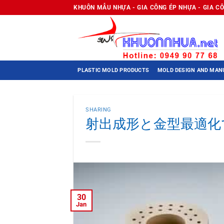
Skip
KHUÔN MẪU NHỰA - GIA CÔNG ÉP NHỰA - GIA C
to
content
PLASTIC MOLD PRODUCTS
MOLD DESIGN AND MAN
SHARING
射出成形と金型最適化
30
Jan