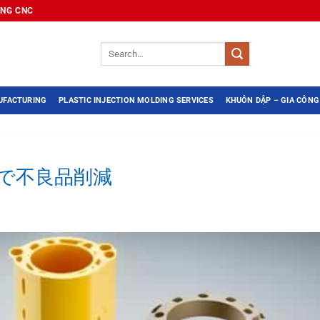
ÔNG CNC
UFACTURING
PLASTIC INJECTION MOLDING SERVICES
KHUÔN DẬP – GIA CÔNG
で不良品削減