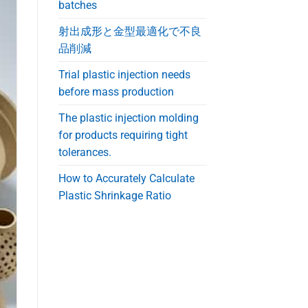
batches
射出成形と金型最適化で不良
品削減
Trial plastic injection needs
before mass production
The plastic injection molding
for products requiring tight
tolerances.
How to Accurately Calculate
Plastic Shrinkage Ratio