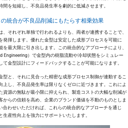
時間を短縮し、不良品発生率を劇的に低減させます。
スの統合が不良品削減にもたらす相乗効果
は、それぞれ単独で行われるよりも、両者が連携することで、
を発揮します。優れた金型は安定した成形プロセスを可能に
能を最大限に引き出します。この統合的なアプローチにより、
ded Engineering）で金型内の樹脂流動や冷却状態をシミュレー
して金型設計にフィードバックすることが可能になります。
金型と、それに見合った精密な成形プロセス制御が連動するこ
向上し、不良品発生率は限りなくゼロに近づきます。これによ
た資源の無駄が最小限に抑えられ、製造コストの大幅な削減が
客からの信頼を高め、企業のブランド価値を不動のものとしま
68)までお問い合わせいただければ、これらの統合的なアプローチを通じ
と生産性向上を強力にサポートいたします。